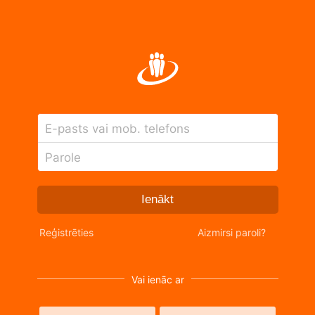
E-pasts vai mob. telefons
Parole
Ienākt
Reģistrēties
Aizmirsi paroli?
Vai ienāc ar