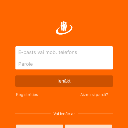
E-pasts vai mob. telefons
Parole
Ienākt
Reģistrēties
Aizmirsi paroli?
Vai ienāc ar