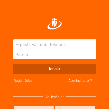
E-pasts vai mob. telefons
Parole
Ienākt
Reģistrēties
Aizmirsi paroli?
Vai ienāc ar