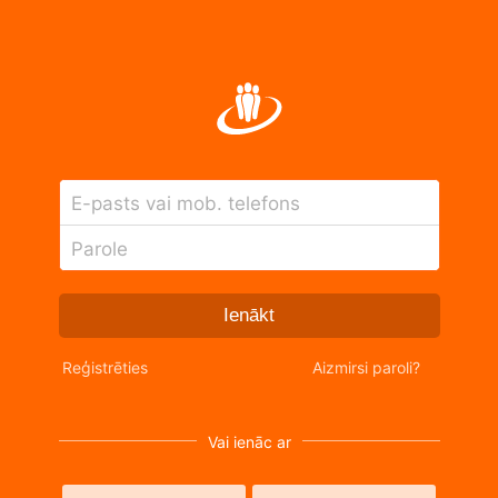
E-pasts vai mob. telefons
Parole
Ienākt
Reģistrēties
Aizmirsi paroli?
Vai ienāc ar