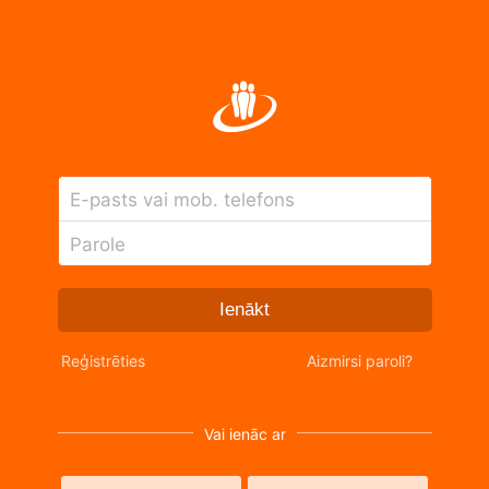
E-pasts vai mob. telefons
Parole
Ienākt
Reģistrēties
Aizmirsi paroli?
Vai ienāc ar