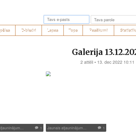
pēles
D-biedri
Lapas
Tops
Pasākumi
Statistik
Galerija 13.12.20
2 attēli • 13. dec 2022 10:11
atjauninājum…
Jaunais atjauninājum…
1
1