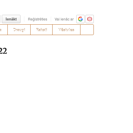
Ienākt
Reģistrēties
Vai ienāc ar
a
Draugi
Raksti
Vēstules
22