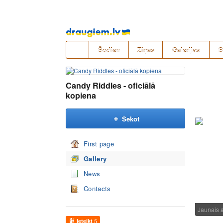
Pāriet
uz
saturu
Šodien
Ziņas
Galerijas
S
Candy Riddles - oficiālā
kopiena
Sekot
First page
Gallery
News
Contacts
Jaunais 
Ieteikt
5