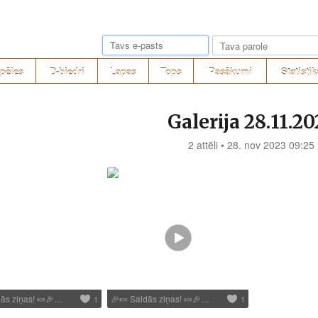
pēles
D-biedri
Lapas
Tops
Pasākumi
Statistik
Galerija 28.11.20
2 attēli • 28. nov 2023 09:25
ās ziņas!
🍬
🎉
…
🎉
🍬
Saldās ziņas!
🍬
🎉
…
1
1