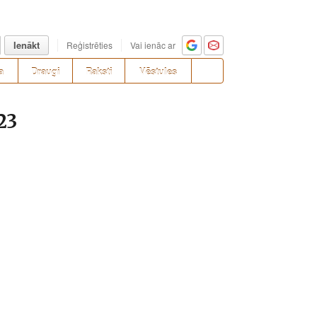
Ienākt
Reģistrēties
Vai ienāc ar
a
Draugi
Raksti
Vēstules
23