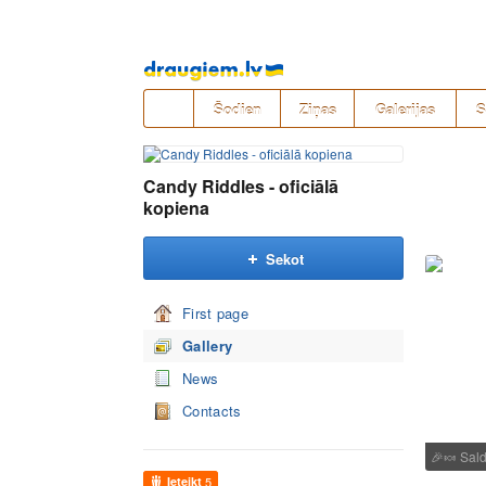
Pāriet
uz
saturu
Šodien
Ziņas
Galerijas
S
Candy Riddles - oficiālā
kopiena
Sekot
First page
Gallery
News
Contacts
🎉
🍬
Sald
Ieteikt
5