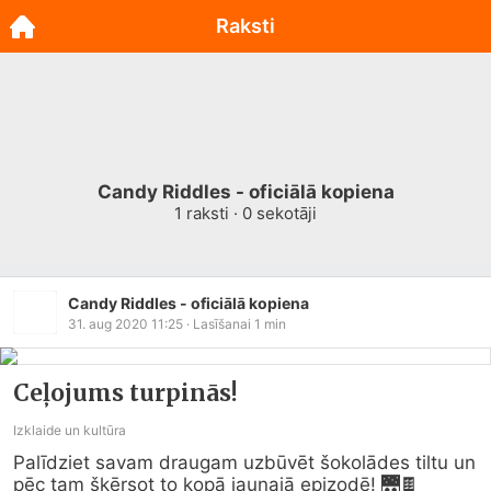
Raksti
Candy Riddles - oficiālā kopiena
1
raksti ·
0
sekotāji
Candy Riddles - oficiālā kopiena
31. aug 2020 11:25
· Lasīšanai
1
min
Ceļojums turpinās!
Izklaide un kultūra
Palīdziet savam draugam uzbūvēt šokolādes tiltu un 
pēc tam šķērsot to kopā jaunajā epizodē! 🌉🍫