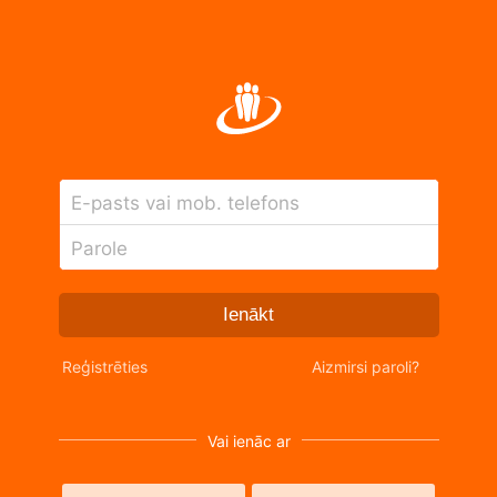
E-pasts vai mob. telefons
Parole
Ienākt
Reģistrēties
Aizmirsi paroli?
Vai ienāc ar