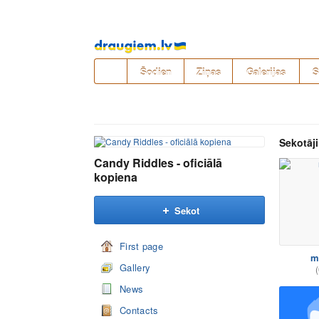
Pāriet
uz
saturu
Šodien
Ziņas
Galerijas
S
Sekotāji
Candy Riddles - oficiālā
kopiena
Sekot
First page
m
Gallery
(
News
Contacts