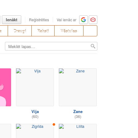
Ienākt
Reģistrēties
Vai ienāc ar
a
Draugi
Raksti
Vēstules
Vija
Zane
(60)
(36)