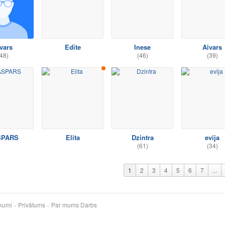
vars
Edīte
Inese
Aivars
48)
(46)
(39)
SPARS
Elita
Dzintra
evija
(61)
(34)
1
2
3
4
5
6
7
...
kumi
Privātums
Par mums
Darbs