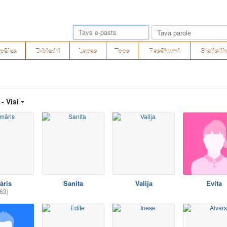
pēles
D-biedri
Lapas
Tops
Pasākumi
Statistik
 -
Visi
āris
Sanita
Valija
Evita
63)