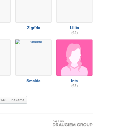
Zigrīda
Lilita
(62)
Smaida
inta
(63)
148
nākamā