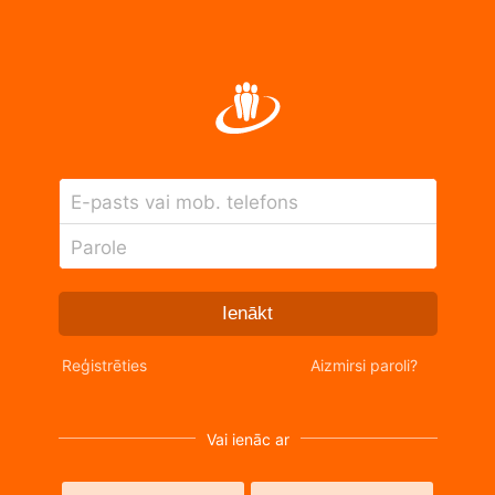
E-pasts vai mob. telefons
Parole
Ienākt
Reģistrēties
Aizmirsi paroli?
Vai ienāc ar