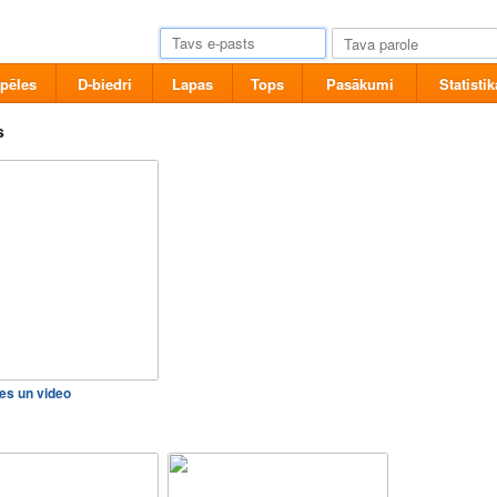
pēles
D-biedri
Lapas
Tops
Pasākumi
Statistik
s
des un video