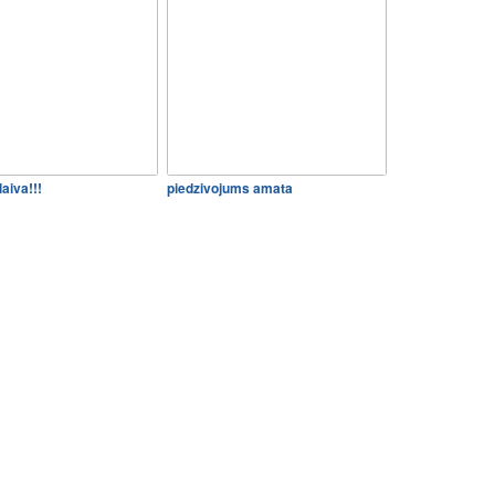
laiva!!!
piedzivojums amata