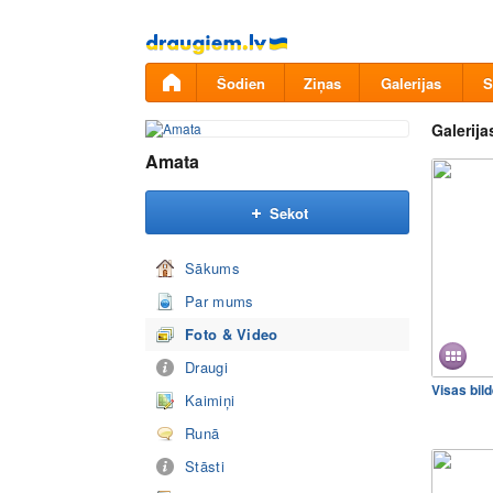
Pāriet
uz
saturu
Šodien
Ziņas
Galerijas
S
Galerija
Amata
Sekot
Sākums
Par mums
Foto & Video
Draugi
Visas bil
Kaimiņi
Runā
Stāsti