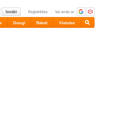
Ienākt
Reģistrēties
Vai ienāc ar
a
Draugi
Raksti
Vēstules