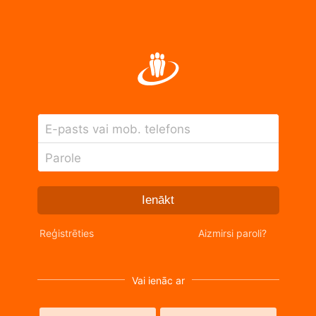
E-pasts vai mob. telefons
Parole
Ienākt
Reģistrēties
Aizmirsi paroli?
Vai ienāc ar