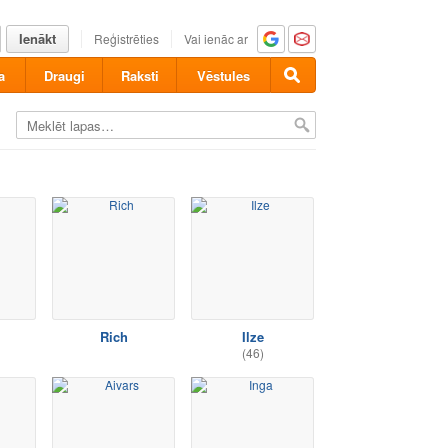
Ienākt
Reģistrēties
Vai ienāc ar
a
Draugi
Raksti
Vēstules
Rich
Ilze
(46)