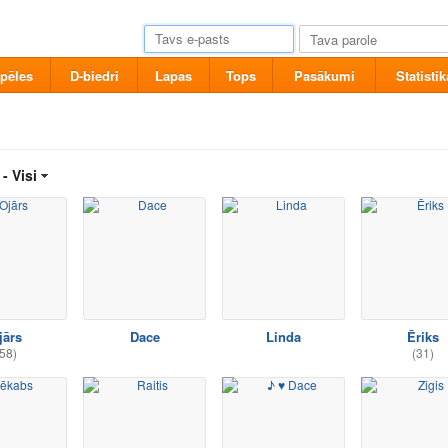
pēles
D-biedri
Lapas
Tops
Pasākumi
Statistik
 -
Visi
jārs
Dace
Linda
Ēriks
58)
(31)