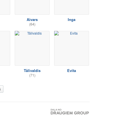
Aivars
Inga
(64)
Tālivaldis
Evita
(71)
ā