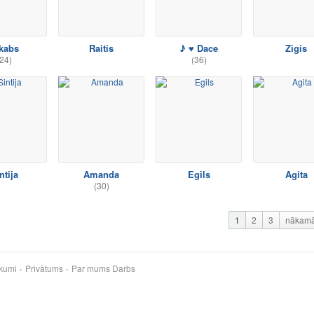
kabs
Raitis
♪ ♥ Dace
Zigis
24)
(36)
ntija
Amanda
Egils
Agita
(30)
1
2
3
nākam
kumi
Privātums
Par mums
Darbs