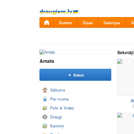
Pāriet
uz
saturu
Šodien
Ziņas
Galerijas
S
Sekotāji
Amata
Sekot
Sākums
Par mums
O
(
Foto & Video
Draugi
Kaimiņi