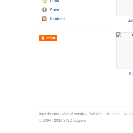
Runā
Stāsti
Kontakti
Jē
(
Ieteikt
Si
Iepazīšanās
Mobilā versija
Palīdzība
Kontakti
Notei
© 2004 - 2026 SIA Draugiem