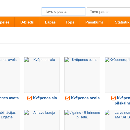
pēles
D-biedri
Lapas
Tops
Pasākumi
Statistik
nes avots
Kvēpenes ala
Kvēpenes ozols
Kvēpen
pilskaln