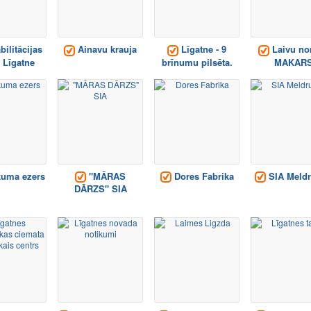
ilitācijas
Ainavu krauja
Līgatne - 9
Laivu no
 Līgatne
brīnumu pilsēta.
MAKAR
uma ezers
"MĀRAS
Dores Fabrika
SIA Meldr
DĀRZS" SIA