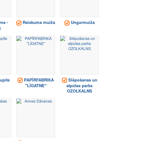
ma -
Raiskuma muiža
Ungurmuiža
S
upīte
PAPĪRFABRIKA
Slēpošanas un
"LĪGATNE"
atpūtas parks
OZOLKALNS