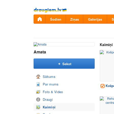
Pāriet
uz
saturu
Šodien
Ziņas
Galerijas
S
Kaimiņi
Amata
Sekot
Sākums
Par mums
Kvēpe
Foto & Video
Draugi
Kaimiņi