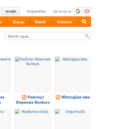
Ienākt
Reģistrēties
Vai ienāc ar
a
Draugi
Raksti
Vēstules
es
Padomju
Mitoloģijas taka
s
Slepenais Bunkurs