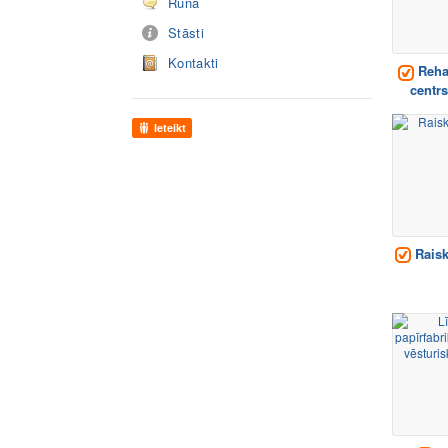
Runā
Stāsti
Kontakti
Rehab
centrs
Ieteikt
Raisk