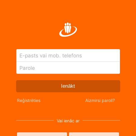
E-pasts vai mob. telefons
Parole
Ienākt
Reģistrēties
Aizmirsi paroli?
Vai ienāc ar