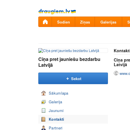
Pāriet
uz
saturu
Šodien
Ziņas
Galerijas
S
Kontakt
Cīņa pret jauniešu bezdarbu
Cīņa pr
Latvijā
Latvijā
www.ou
Sekot
Sākumlapa
Galerija
Jaunumi
Kontakti
Partneri