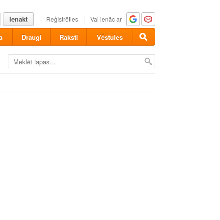
Ienākt
Reģistrēties
Vai ienāc ar
a
Draugi
Raksti
Vēstules