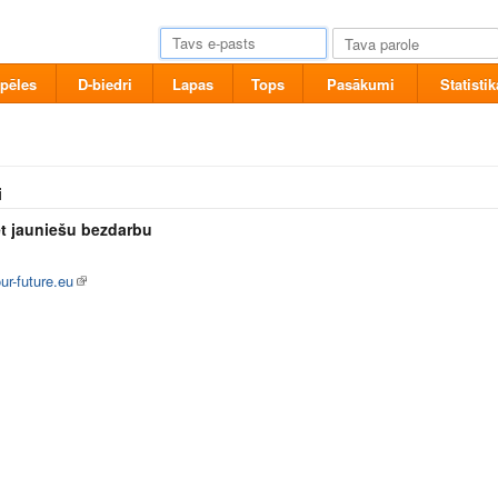
pēles
D-biedri
Lapas
Tops
Pasākumi
Statistik
i
et jauniešu bezdarbu
r-future.eu