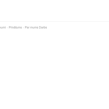
kumi
Privātums
Par mums
Darbs