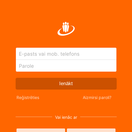
E-pasts vai mob. telefons
Parole
Ienākt
Reģistrēties
Aizmirsi paroli?
Vai ienāc ar