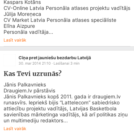
Kaspars Kotāns

CV-Online Latvia Personāla atlases projektu vadītājs

Jūlija Moreņeca

CV Market Latvia Personāla atlases speciāliste

Elīna Aizpure

Personāla vadītāja...
Lasīt vairāk
Cīņa pret jauniešu bezdarbu Latvijā
30. mar 2014 21:10
· Lasīšanai
3
min
Kas Tevi uzrunās?
Draugiem.lv
 pārstāvis

Jānis Palkavnieks kopš 2011. gada ir 
draugiem.lv
runasvīrs. Iepriekš bijis “Lattelecom” sabiedrisko 
attiecību projektu vadītājs, Latvijas Basketbola 
savienības mārketinga vadītājs, kā arī politikas ziņu 
un multimediju redaktors...
Lasīt vairāk