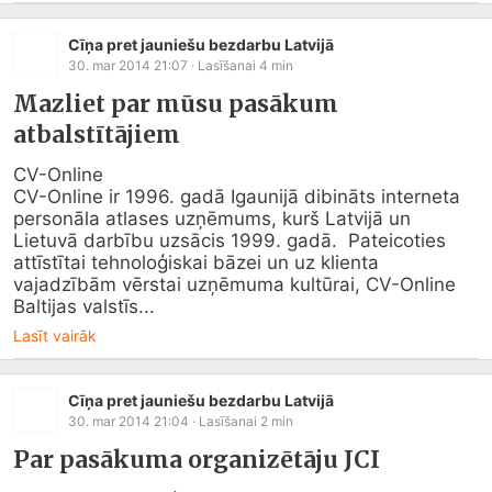
Cīņa pret jauniešu bezdarbu Latvijā
30. mar 2014 21:07
· Lasīšanai
4
min
Mazliet par mūsu pasākum
atbalstītājiem
CV-Online

CV-Online ir 1996. gadā Igaunijā dibināts interneta 
personāla atlases uzņēmums, kurš Latvijā un 
Lietuvā darbību uzsācis 1999. gadā.  Pateicoties 
attīstītai tehnoloģiskai bāzei un uz klienta 
vajadzībām vērstai uzņēmuma kultūrai, CV-Online 
Baltijas valstīs...
Lasīt vairāk
Cīņa pret jauniešu bezdarbu Latvijā
30. mar 2014 21:04
· Lasīšanai
2
min
Par pasākuma organizētāju JCI