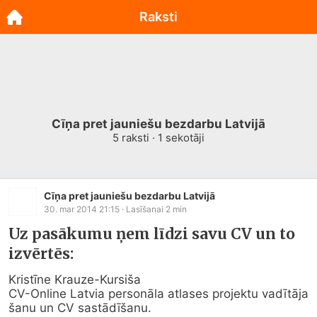
Raksti
Cīņa pret jauniešu bezdarbu Latvijā
5
raksti ·
1
sekotāji
Cīņa pret jauniešu bezdarbu Latvijā
30. mar 2014 21:15
· Lasīšanai
2
min
Uz pasākumu ņem līdzi savu CV un to
izvērtēs:
Kristīne Krauze-Kursiša

CV-Online Latvia personāla atlases projektu vadītāja

šanu un CV sastādīšanu.
