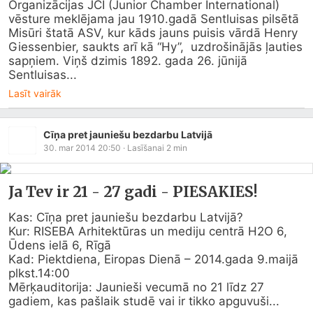
Organizācijas JCI (Junior Chamber International) 
vēsture meklējama jau 1910.gadā Sentluisas pilsētā 
Misūri štatā ASV, kur kāds jauns puisis vārdā Henry 
Giessenbier, saukts arī kā “Hy”,  uzdrošinājās ļauties 
sapņiem. Viņš dzimis 1892. gada 26. jūnijā 
Sentluisas...
Lasīt vairāk
Cīņa pret jauniešu bezdarbu Latvijā
30. mar 2014 20:50
· Lasīšanai
2
min
Ja Tev ir 21 - 27 gadi - PIESAKIES!
Kas: Cīņa pret jauniešu bezdarbu Latvijā? 

Kur: RISEBA Arhitektūras un mediju centrā H2O 6, 
Ūdens ielā 6, Rīgā

Kad: Piektdiena, Eiropas Dienā – 2014.gada 9.maijā 
plkst.14:00

Mērķauditorija: Jaunieši vecumā no 21 līdz 27 
gadiem, kas pašlaik studē vai ir tikko apguvuši...