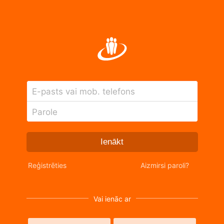
E-pasts vai mob. telefons
Parole
Ienākt
Reģistrēties
Aizmirsi paroli?
Vai ienāc ar