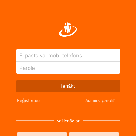
E-pasts vai mob. telefons
Parole
Ienākt
Reģistrēties
Aizmirsi paroli?
Vai ienāc ar