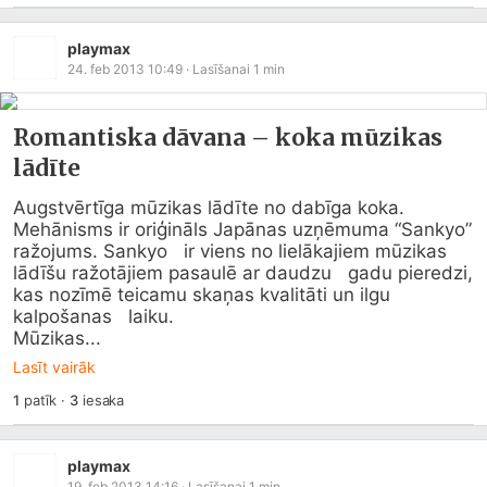
playmax
24. feb 2013 10:49
· Lasīšanai
1
min
Romantiska dāvana – koka mūzikas
lādīte
Augstvērtīga mūzikas lādīte no dabīga koka. 
Mehānisms ir oriģināls Japānas uzņēmuma “Sankyo” 
ražojums. Sankyo   ir viens no lielākajiem mūzikas 
lādīšu ražotājiem pasaulē ar daudzu   gadu pieredzi, 
kas nozīmē teicamu skaņas kvalitāti un ilgu 
kalpošanas   laiku.

Mūzikas...
Lasīt vairāk
1
patīk
·
3
iesaka
playmax
19. feb 2013 14:16
· Lasīšanai
1
min