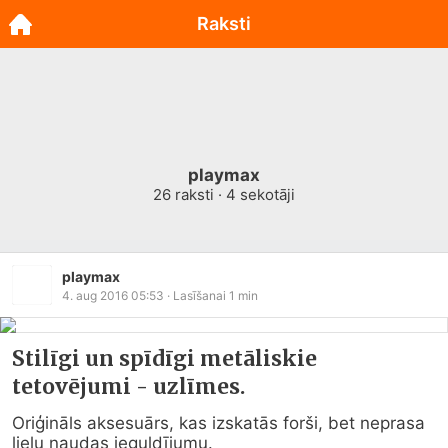
Raksti
playmax
26
raksti ·
4
sekotāji
playmax
4. aug 2016 05:53
· Lasīšanai
1
min
Stilīgi un spīdīgi metāliskie
tetovējumi - uzlīmes.
Oriģināls aksesuārs, kas izskatās forši, bet neprasa 
lielu naudas ieguldījumu.
