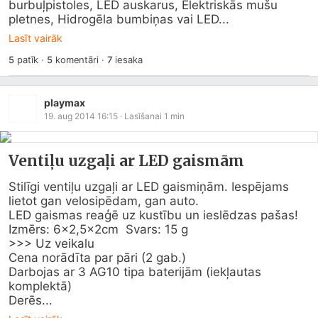
burbuļpistoles, LED auskarus, Elektriskās mušu 
pletnes, Hidrogēla bumbiņas vai LED...
Lasīt vairāk
5
patīk
·
5
komentāri
·
7
iesaka
playmax
19. aug 2014 16:15
· Lasīšanai
1
min
Ventiļu uzgaļi ar LED gaismām
Stilīgi ventiļu uzgaļi ar LED gaismiņām. Iespējams 
lietot gan velosipēdam, gan auto.

LED gaismas reaģē uz kustību un ieslēdzas pašas!

Izmērs: 6×2,5x2cm  Svars: 15 g

>>> Uz veikalu

Cena norādīta par pāri (2 gab.)

Darbojas ar 3 AG10 tipa baterijām (iekļautas 
komplektā)

Derēs...