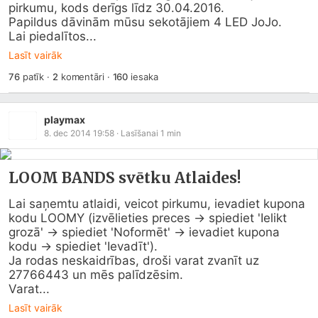
pirkumu, kods derīgs līdz 30.04.2016.

Papildus dāvinām mūsu sekotājiem 4 LED JoJo.

Lai piedalītos...
Lasīt vairāk
76
patīk
·
2
komentāri
·
160
iesaka
playmax
8. dec 2014 19:58
· Lasīšanai
1
min
LOOM BANDS svētku Atlaides!
Lai saņemtu atlaidi, veicot pirkumu, ievadiet kupona 
kodu LOOMY (izvēlieties preces -> spiediet 'Ielikt 
grozā' -> spiediet 'Noformēt' -> ievadiet kupona 
kodu -> spiediet 'Ievadīt').

Ja rodas neskaidrības, droši varat zvanīt uz 
27766443 un mēs palīdzēsim.

Varat...
Lasīt vairāk