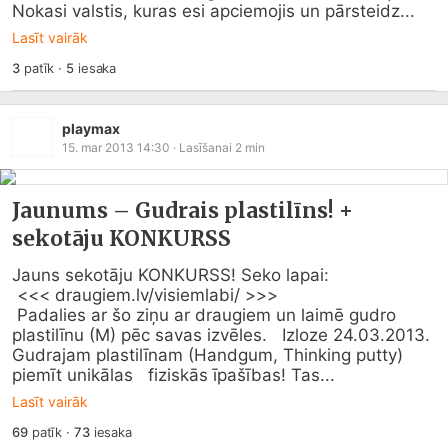
Nokasi valstis, kuras esi apciemojis un pārsteidz...
Lasīt vairāk
3
patīk
·
5
iesaka
playmax
15. mar 2013 14:30
· Lasīšanai
2
min
Jaunums – Gudrais plastilīns! +
sekotāju KONKURSS
Jauns sekotāju KONKURSS! Seko lapai:

 <<< 
draugiem.lv/visiemlabi/
 >>>

 Padalies ar šo ziņu ar draugiem un laimē gudro 
plastilīnu (M) pēc savas izvēles.   Izloze 24.03.2013. 
Gudrajam plastilīnam (Handgum, Thinking putty) 
piemīt unikālas   fiziskās īpašības! Tas...
Lasīt vairāk
69
patīk
·
73
iesaka