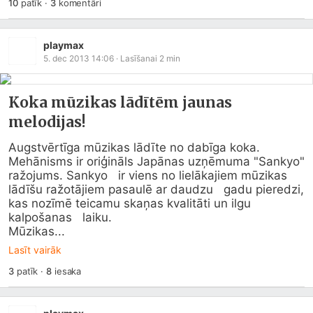
10
patīk
·
3
komentāri
playmax
5. dec 2013 14:06
· Lasīšanai
2
min
Koka mūzikas lādītēm jaunas
melodijas!
Augstvērtīga mūzikas lādīte no dabīga koka. 
Mehānisms ir oriģināls Japānas uzņēmuma "Sankyo" 
ražojums. Sankyo   ir viens no lielākajiem mūzikas 
lādīšu ražotājiem pasaulē ar daudzu   gadu pieredzi, 
kas nozīmē teicamu skaņas kvalitāti un ilgu 
kalpošanas   laiku.

Mūzikas...
Lasīt vairāk
3
patīk
·
8
iesaka