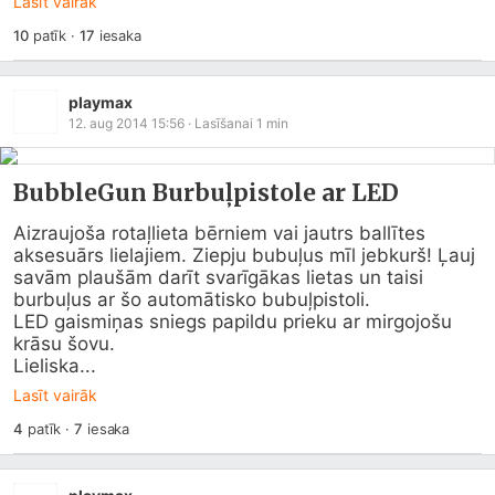
Lasīt vairāk
10
patīk
·
17
iesaka
playmax
12. aug 2014 15:56
· Lasīšanai
1
min
BubbleGun Burbuļpistole ar LED
Aizraujoša rotaļlieta bērniem vai jautrs ballītes 
aksesuārs lielajiem. Ziepju bubuļus mīl jebkurš! Ļauj 
savām plaušām darīt svarīgākas lietas un taisi 
burbuļus ar šo automātisko bubuļpistoli.

LED gaismiņas sniegs papildu prieku ar mirgojošu 
krāsu šovu.

Lieliska...
Lasīt vairāk
4
patīk
·
7
iesaka