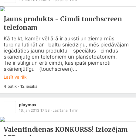
Jauns produkts - Cimdi touchscreen
telefonam
Kā teikt, kamēr vēl ārā ir auksti un ziema mūs 
turpina lutināt ar   baltu sniedziņu, mēs piedāvājam 
iegādāties jaunu produktu – speciālus   cimdus 
skārienjūtgiem telefoniem un planšetdatoriem.

Tie ir stilīgi un ērti cimdi, kas īpaši piemēroti 
skārienjūtīgu   (touchscreen)...
Lasīt vairāk
4
patīk
·
12
iesaka
playmax
16. jan 2013 17:53
· Lasīšanai
1
min
Valentīndienas KONKURSS! Izlozējam