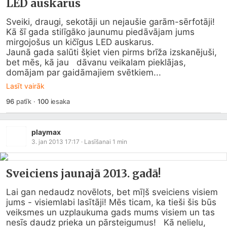
LED auskarus
Sveiki, draugi, sekotāji un nejaušie garām-sērfotāji! 
Kā šī gada stilīgāko jaunumu piedāvājam jums 
mirgojošus un kičīgus LED auskarus.

Jaunā gada salūti šķiet vien pirms brīža izskanējuši, 
bet mēs, kā jau   dāvanu veikalam pieklājas, 
domājam par gaidāmajiem svētkiem...
Lasīt vairāk
96
patīk
·
100
iesaka
playmax
3. jan 2013 17:17
· Lasīšanai
1
min
Sveiciens jaunajā 2013. gadā!
Lai gan nedaudz novēlots, bet mīļš sveiciens visiem 
jums - visiemlabi lasītāji! Mēs ticam, ka tieši šis būs 
veiksmes un uzplaukuma gads mums visiem un tas 
nesīs daudz prieka un pārsteigumus!   Kā nelielu, 