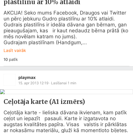
plastilīnu ar 10% atlaidi
AKCIJA! Seko mums Facebook, Draugos vai Twitter 
un pērc jebkuru Gudro plastilīnu ar 10% atlaidi.

Gudrais plastilīns ir ideāla dāvana gan bērnam, gan 
pieaugušajam, kas   ir kaut nedaudz bērna prātā (ko 
mēs novēlam katram no jums).

Gudrajam plastilīnam (Handgum,...
Lasīt vairāk
10
patīk
playmax
15. apr 2013 12:19
· Lasīšanai
1
min
Ceļotāja karte (A1 izmērs)
Ceļotāja karte - lieliska dāvana ikvienam, kam patīk 
ceļot un iepazīt   pasauli. Karte ir izgatavota no 
augstas kvalitātes papīra. Visas   valstis ir pārklātas 
ar nokasāmu materiālu, gluži kā momentloto biļetes.
