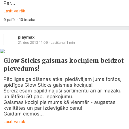
Par...
Lasīt vairāk
9
patīk
·
10
iesaka
playmax
21. dec 2013 11:09
· Lasīšanai
1
min
Glow Sticks gaismas kociņiem beidzot
pievedums!
Pēc ilgas gaidīšanas atkal piedāvājam jums foršos, 
spīdīgos Glow Sticks gaismas kociņus!

Šoreiz esam papildinājuši sortimentu arī ar mazāku 
un lētāku 50 gab. iepakojumu.

Gaismas kociņi pie mums kā vienmēr - augastas 
kvalitātes un par izdevīgāko cenu!

Gaidām ciemos...
Lasīt vairāk