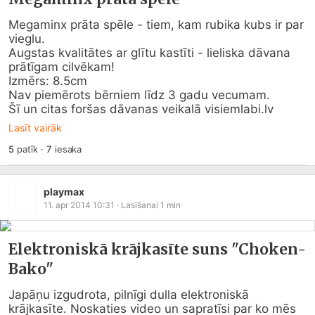
Megaminx prāta spēle - tiem, kam rubika kubs ir par 
vieglu.

Augstas kvalitātes ar glītu kastīti - lieliska dāvana 
prātīgam cilvēkam!

Izmērs: 8.5cm

Nav piemērots bērniem līdz 3 gadu vecumam.

Šī un citas foršas dāvanas veikalā 
visiemlabi.lv
Lasīt vairāk
5
patīk
·
7
iesaka
playmax
11. apr 2014 10:31
· Lasīšanai
1
min
Elektroniskā krājkasīte suns "Choken-
Bako"
Japāņu izgudrota, pilnīgi dulla elektroniskā 
krājkasīte. Noskaties video un sapratīsi par ko mēs 