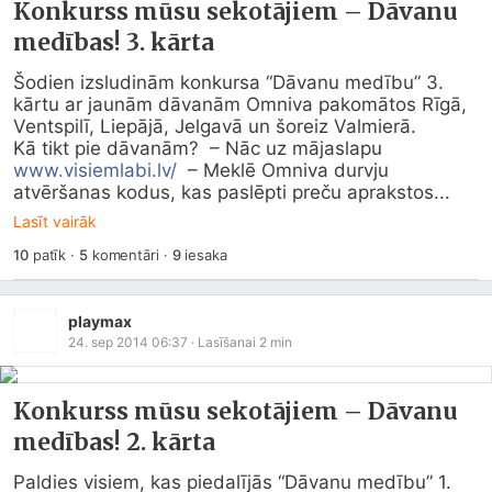
Konkurss mūsu sekotājiem – Dāvanu
medības! 3. kārta
Šodien izsludinām konkursa “Dāvanu medību” 3. 
kārtu ar jaunām dāvanām Omniva pakomātos Rīgā, 
Ventspilī, Liepājā, Jelgavā un šoreiz Valmierā.

Kā tikt pie dāvanām?  – Nāc uz mājaslapu 
www.visiemlabi.lv/
  – Meklē Omniva durvju 
atvēršanas kodus, kas paslēpti preču aprakstos...
Lasīt vairāk
10
patīk
·
5
komentāri
·
9
iesaka
playmax
24. sep 2014 06:37
· Lasīšanai
2
min
Konkurss mūsu sekotājiem – Dāvanu
medības! 2. kārta
Paldies visiem, kas piedalījās “Dāvanu medību” 1. 