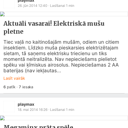
playmax
26. jūn 2014 12:40
· Lasīšanai
1
min
Aktuāli vasarai! Elektriskā mušu
pletne
Tiec vaļā no kaitinošajām mušām, odiem un citiem 
insektiem. Līdzko muša pieskarsies elektrizētajam 
sietam, tā saņems elektrisku triecienu un tiks 
momentā neitralizēta. Nav nepieciešams pielietot 
spēku vai ķīmiskus airosolus. Nepieciešamas 2 AA 
baterijas (nav iekļautas...
Lasīt vairāk
6
patīk
·
7
iesaka
playmax
18. mai 2014 16:26
· Lasīšanai
1
min
Megaminx prāta spēle