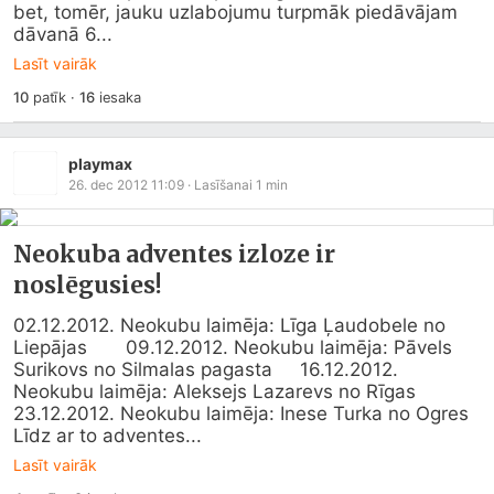
bet, tomēr, jauku uzlabojumu turpmāk piedāvājam 
dāvanā 6...
Lasīt vairāk
10
patīk
·
16
iesaka
playmax
26. dec 2012 11:09
· Lasīšanai
1
min
Neokuba adventes izloze ir
noslēgusies!
02.12.2012. Neokubu laimēja: Līga Ļaudobele no 
Liepājas       09.12.2012. Neokubu laimēja: Pāvels 
Surikovs no Silmalas pagasta     16.12.2012. 
Neokubu laimēja: Aleksejs Lazarevs no Rīgas   
23.12.2012. Neokubu laimēja: Inese Turka no Ogres   
Līdz ar to adventes...
Lasīt vairāk