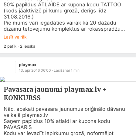
50% papildus ATLAIDE ar kupona kodu TATTOO  
(kods jāaktivizē pirkumu grozā, derīgs līdz 
31.08.2016.)

Pie mums vari iegādāties vairāk kā 20 dažādu 
dizainu tetovējumu komplektus ar rokassprādžu...
Lasīt vairāk
2
patīk
·
2
iesaka
playmax
13. apr 2016 06:00
· Lasīšanai
1
min
Pavasara jaunumi playmax.lv +
KONKURSS
Nāc, apskati pavasara jaunumus oriģinālo dāvanu 
veikalā 
playmax.lv
Saņem papildus 10% atlaidi ar kupona kodu 
PAVASARIS

Kodu var ievadīt iepirkumu grozā, noformējot 