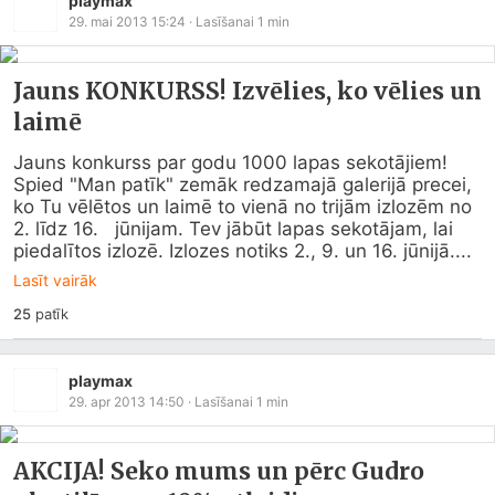
playmax
29. mai 2013 15:24
· Lasīšanai
1
min
Jauns KONKURSS! Izvēlies, ko vēlies un
laimē
Jauns konkurss par godu 1000 lapas sekotājiem! 
Spied "Man patīk" zemāk redzamajā galerijā precei,   
ko Tu vēlētos un laimē to vienā no trijām izlozēm no 
2. līdz 16.   jūnijam. Tev jābūt lapas sekotājam, lai 
piedalītos izlozē. Izlozes notiks 2., 9. un 16. jūnijā....
Lasīt vairāk
25
patīk
playmax
29. apr 2013 14:50
· Lasīšanai
1
min
AKCIJA! Seko mums un pērc Gudro