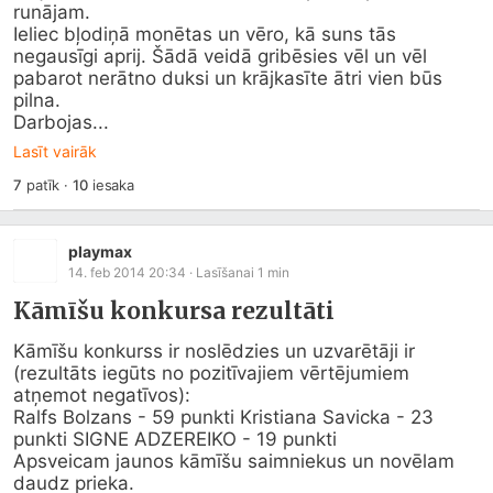
runājam.

Ieliec bļodiņā monētas un vēro, kā suns tās 
negausīgi aprij. Šādā veidā gribēsies vēl un vēl 
pabarot nerātno duksi un krājkasīte ātri vien būs 
pilna.

Darbojas...
Lasīt vairāk
7
patīk
·
10
iesaka
playmax
14. feb 2014 20:34
· Lasīšanai
1
min
Kāmīšu konkursa rezultāti
Kāmīšu konkurss ir noslēdzies un uzvarētāji ir 
(rezultāts iegūts no pozitīvajiem vērtējumiem 
atņemot negatīvos):

Ralfs Bolzans - 59 punkti Kristiana Savicka - 23 
punkti SIGNE ADZEREIKO - 19 punkti

Apsveicam jaunos kāmīšu saimniekus un novēlam 
daudz prieka.
