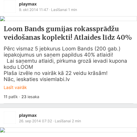
playmax
9. okt 2014 11:47
· Lasīšanai
1
min
Loom Bands gumijas rokassprādžu
veidošanas koplekti! Atlaides līdz 40%
Pērc vismaz 5 jebkurus Loom Bands (200 gab.) 
iepakojumus un saņem papildus 40% atlaidi!

  Lai saņemtu atlaidi, pirkuma grozā ievadi kupona 
kodu LOOM

Plaša izvēle no vairāk kā 22 veidu krāsām!

Nāc, ieskaties 
visiemlabi.lv
Lasīt vairāk
11
patīk
·
23
iesaka
playmax
26. sep 2014 07:32
· Lasīšanai
2
min