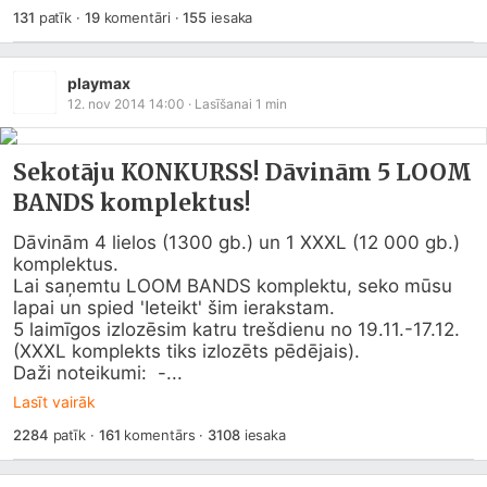
131
patīk
·
19
komentāri
·
155
iesaka
playmax
12. nov 2014 14:00
· Lasīšanai
1
min
Sekotāju KONKURSS! Dāvinām 5 LOOM
BANDS komplektus!
Dāvinām 4 lielos (1300 gb.) un 1 XXXL (12 000 gb.) 
komplektus.

Lai saņemtu LOOM BANDS komplektu, seko mūsu 
lapai un spied 'Ieteikt' šim ierakstam.

5 laimīgos izlozēsim katru trešdienu no 19.11.-17.12. 
(XXXL komplekts tiks izlozēts pēdējais).

Daži noteikumi:  -...
Lasīt vairāk
2284
patīk
·
161
komentārs
·
3108
iesaka