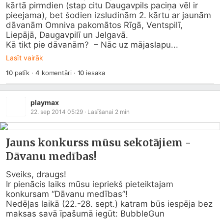
kārtā pirmdien (stap citu Daugavpils paciņa vēl ir 
pieejama), bet šodien izsludinām 2. kārtu ar jaunām 
dāvanām Omniva pakomātos Rīgā, Ventspilī, 
Liepājā, Daugavpilī un Jelgavā.

Kā tikt pie dāvanām?  – Nāc uz mājaslapu...
Lasīt vairāk
10
patīk
·
4
komentāri
·
10
iesaka
playmax
22. sep 2014 05:29
· Lasīšanai
2
min
Jauns konkurss mūsu sekotājiem -
Dāvanu medības!
Sveiks, draugs!

Ir pienācis laiks mūsu iepriekš pieteiktajam 
konkursam “Dāvanu medības”!

Nedēļas laikā (22.-28. sept.) katram būs iespēja bez 
maksas savā īpašumā iegūt: BubbleGun 