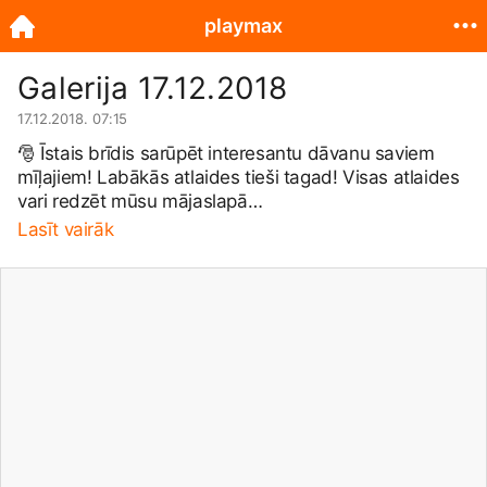
playmax
Galerija 17.12.2018
17.12.2018. 07:15
🎅 Īstais brīdis sarūpēt interesantu dāvanu saviem
mīļajiem! Labākās atlaides tieši tagad! Visas atlaides
vari redzēt mūsu mājaslapā
https://playmax.lv/index.php
Lasīt vairāk