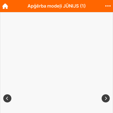
Apģērba modeļi JŪNIJS (1)