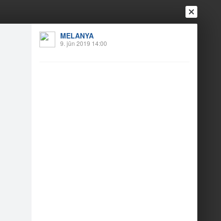
Ienākt
Reģistrēties
Vai ienāc ar
MELANYA
9. jūn 2019 14:00
a
Draugi
Raksti
Vēstules
JS (1)