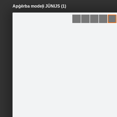
Apģērba modeļi JŪNIJS (1)
Pāriet
uz
saturu
Šodien
Ziņas
Galerijas
S
MELANYA
Sekot
SĀKUMLAPA
Preču galerija
PASŪTĪŠANAS NOTEIKUMI
ATSAUKSMES
KONTAKTI
Pasākumi