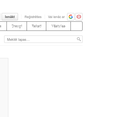
Ienākt
Reģistrēties
Vai ienāc ar
a
Draugi
Raksti
Vēstules