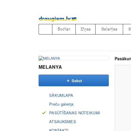
Pāriet
uz
saturu
Šodien
Ziņas
Galerijas
S
Pasāku
MELANYA
Sekot
SĀKUMLAPA
Preču galerija
PASŪTĪŠANAS NOTEIKUMI
ATSAUKSMES
KONTAKTI