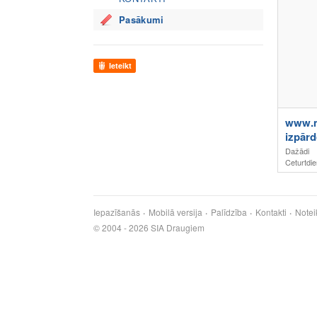
Pasākumi
Ieteikt
www.m
izpār
Dažādi
Ceturtdie
Iepazīšanās
Mobilā versija
Palīdzība
Kontakti
Notei
© 2004 - 2026 SIA Draugiem