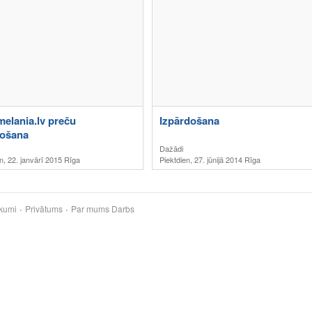
elania.lv preču
Izpārdošana
došana
Dažādi
n, 22. janvārī 2015 Rīga
Piektdien, 27. jūnijā 2014 Rīga
kumi
Privātums
Par mums
Darbs