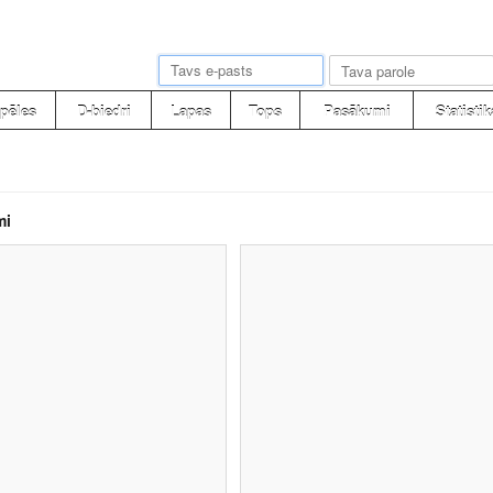
pēles
D-biedri
Lapas
Tops
Pasākumi
Statistik
mi