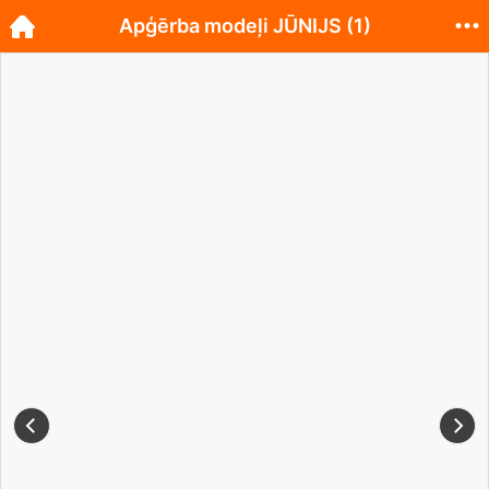
Apģērba modeļi JŪNIJS (1)