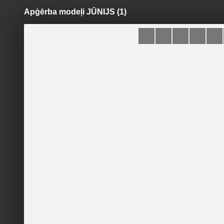
Apģērba modeļi JŪNIJS (1)
Pāriet
uz
saturu
Šodien
Ziņas
Galerijas
S
MELANYA
Sekot
SĀKUMLAPA
Preču galerija
PASŪTĪŠANAS NOTEIKUMI
ATSAUKSMES
KONTAKTI
Pasākumi