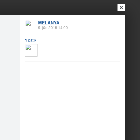
Ienākt
Reģistrēties
Vai ienāc ar
MELANYA
9. jūn 2019 14:00
a
Draugi
Raksti
Vēstules
1
patīk
JS (1)