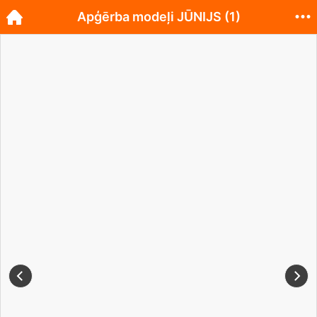
Apģērba modeļi JŪNIJS (1)