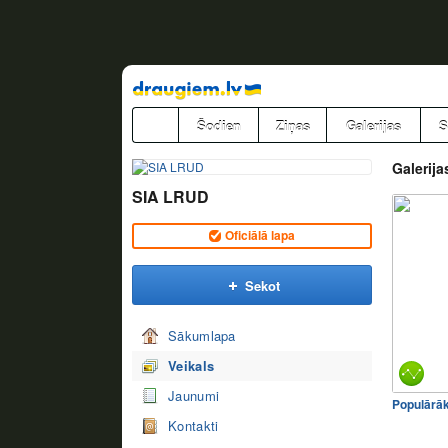
Pāriet
uz
saturu
Šodien
Ziņas
Galerijas
S
Galerija
SIA LRUD
Oficiālā lapa
Sekot
Sākumlapa
Veikals
Jaunumi
Populārā
Kontakti