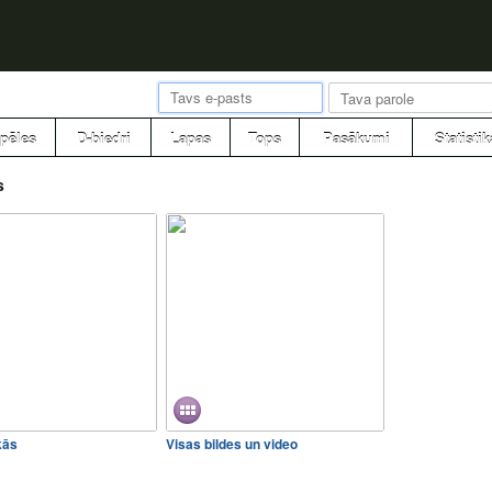
pēles
D-biedri
Lapas
Tops
Pasākumi
Statistik
s
kās
Visas bildes un video