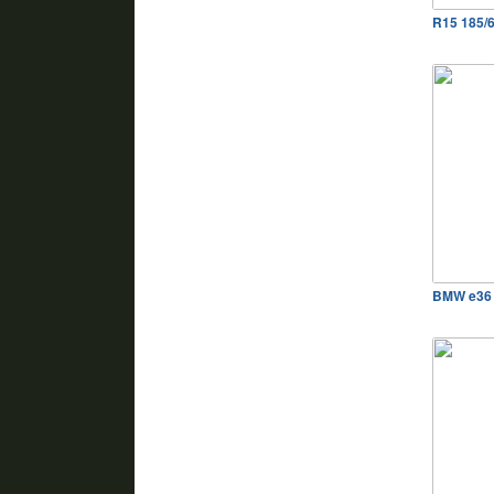
R15 185/
BMW e36