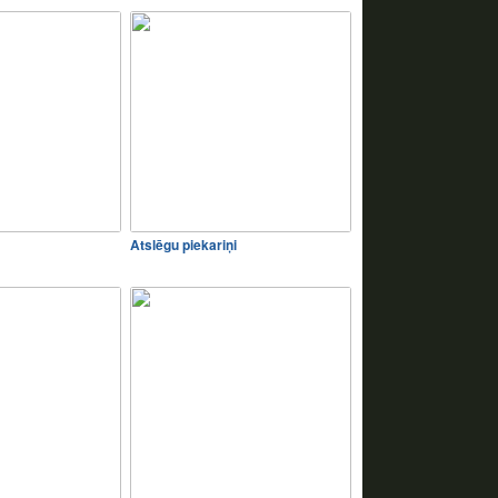
Atslēgu piekariņi