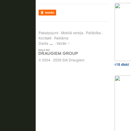
Ieteikt
Pakalpojumi
Mobilā versija
Palīdzība
Kontakti
Reklāma
Darbs
Vairāk
© 2004 - 2026 SIA Draugiem
r18 diski