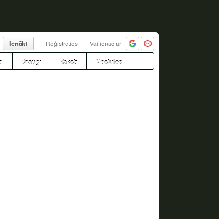
Ienākt
Reģistrēties
Vai ienāc ar
a
Draugi
Raksti
Vēstules