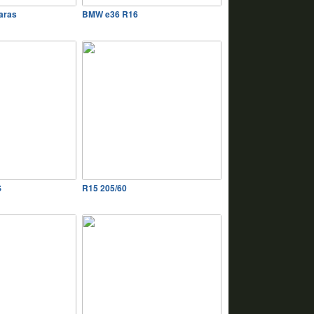
aras
BMW e36 R16
S
R15 205/60