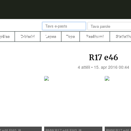
pēles
D-biedri
Lapas
Tops
Pasākumi
Statistik
R17 e46
4 attēli • 15. apr 2016 00:44
 e46 Et40 J8…
BMW R17 e46 Et40 J8…
BMW R17 e46 