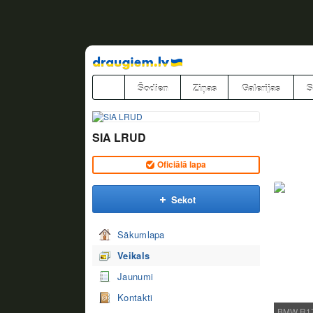
Pāriet
uz
saturu
Šodien
Ziņas
Galerijas
S
SIA LRUD
Oficiālā lapa
Sekot
Sākumlapa
Veikals
Jaunumi
Kontakti
BMW R17