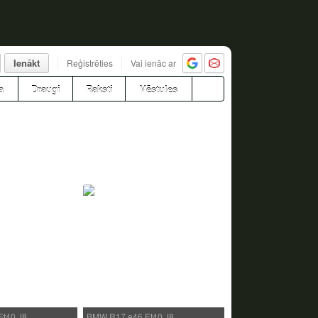
Ienākt
Reģistrēties
Vai ienāc ar
a
Draugi
Raksti
Vēstules
Et40 J8…
BMW R17 e46 Et40 J8…