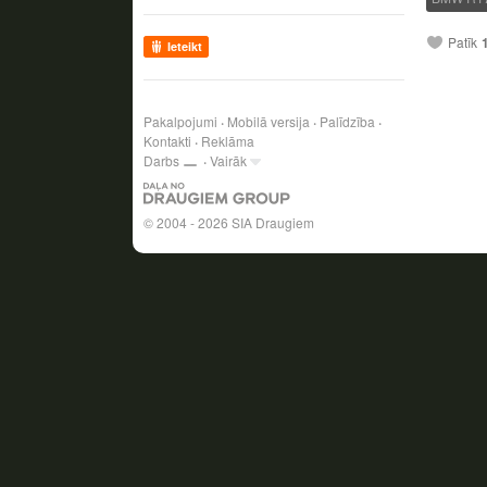
Patīk
Ieteikt
Pakalpojumi
Mobilā versija
Palīdzība
Kontakti
Reklāma
Darbs
Vairāk
© 2004 - 2026 SIA Draugiem