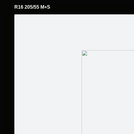
R16 205/55 M+S
Pāriet
uz
saturu
Šodien
Ziņas
Galerijas
S
SIA LRUD
Oficiālā lapa
Nexen Wi
Sekot
Sākumlapa
Veikals
Jaunumi
Kontakti