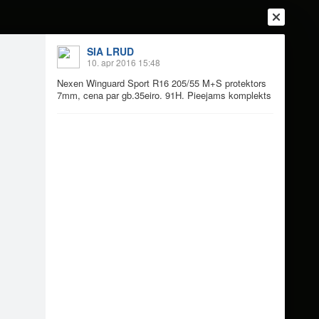
SIA LRUD
Ienākt
10. apr 2016 15:48
Reģistrēties
Vai ienāc ar
Nexen Winguard Sport R16 205/55 M+S protektors
a
Draugi
Raksti
Vēstules
7mm, cena par gb.35eiro. 91H. Pieejams komplekts
S
1H. Pieejams komplekts