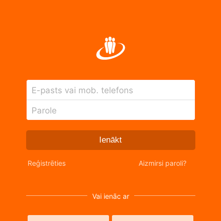
E-pasts vai mob. telefons
Parole
Ienākt
Reģistrēties
Aizmirsi paroli?
Vai ienāc ar