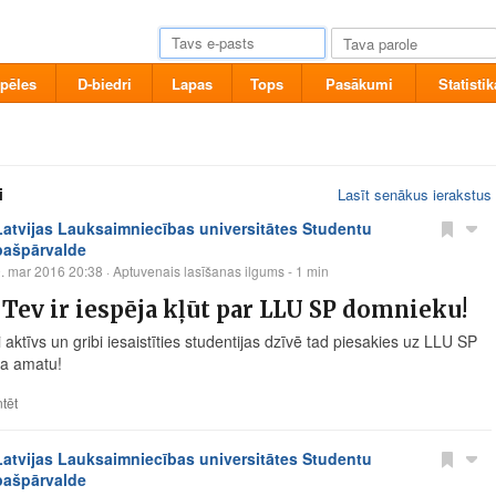
pēles
D-biedri
Lapas
Tops
Pasākumi
Statistik
i
Lasīt senākus ierakstus
Latvijas Lauksaimniecības universitātes Studentu
pašpārvalde
. mar 2016 20:38
· Aptuvenais lasīšanas ilgums - 1 min
 Tev ir iespēja kļūt par LLU SP domnieku!
 aktīvs un gribi iesaistīties studentijas dzīvē tad piesakies uz LLU SP
a amatu!
tēt
Latvijas Lauksaimniecības universitātes Studentu
pašpārvalde