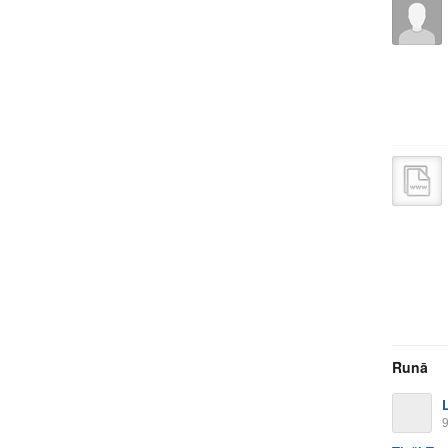
Runā
9