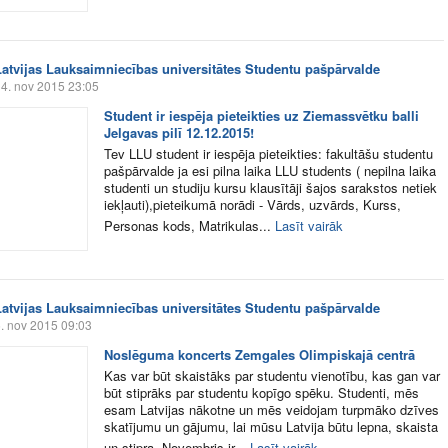
Latvijas Lauksaimniecības universitātes Studentu pašpārvalde
4. nov 2015 23:05
Student ir iespēja pieteikties uz Ziemassvētku balli
Jelgavas pilī 12.12.2015!
Tev LLU student ir iespēja pieteikties: fakultāšu studentu
pašpārvalde ja esi pilna laika LLU students ( nepilna laika
studenti un studiju kursu klausītāji šajos sarakstos netiek
iekļauti),pieteikumā norādi - Vārds, uzvārds, Kurss,
Personas kods, Matrikulas...
Lasīt vairāk
Latvijas Lauksaimniecības universitātes Studentu pašpārvalde
. nov 2015 09:03
Noslēguma koncerts Zemgales Olimpiskajā centrā
Kas var būt skaistāks par studentu vienotību, kas gan var
būt stiprāks par studentu kopīgo spēku. Studenti, mēs
esam Latvijas nākotne un mēs veidojam turpmāko dzīves
skatījumu un gājumu, lai mūsu Latvija būtu lepna, skaista
un stipra. Novembris ir...
Lasīt vairāk