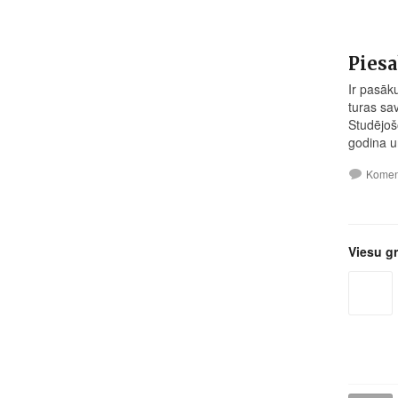
Piesa
Ir pasāku
turas sav
Studējoš
godina un
Komen
Viesu g