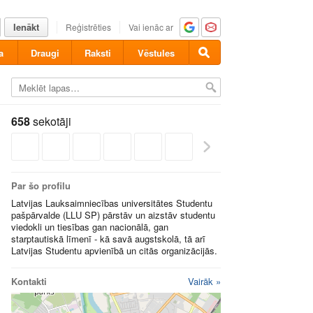
Ienākt
Reģistrēties
Vai ienāc ar
a
Draugi
Raksti
Vēstules
658
sekotāji
Par šo profilu
Latvijas Lauksaimniecības universitātes Studentu
pašpārvalde (LLU SP) pārstāv un aizstāv studentu
viedokli un tiesības gan nacionālā, gan
starptautiskā līmenī - kā savā augstskolā, tā arī
Latvijas Studentu apvienībā un citās organizācijās.
Kontakti
Vairāk »