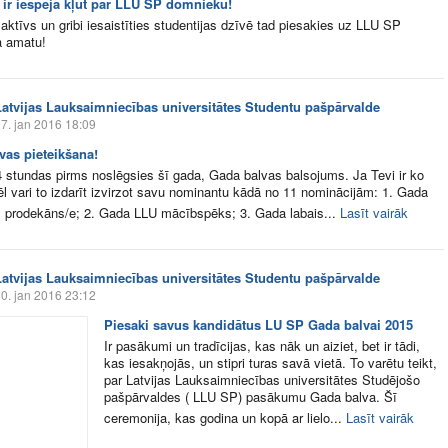
v ir iespēja kļūt par LLU SP domnieku!
 aktīvs un gribi iesaistīties studentijas dzīvē tad piesakies uz LLU SP
 amatu!
Latvijas Lauksaimniecības universitātes Studentu pašpārvalde
7. jan 2016 18:09
vas pieteikšana!
 4 stundas pirms noslēgsies šī gada, Gada balvas balsojums. Ja Tevi ir ko
vēl vari to izdarīt izvirzot savu nominantu kādā no 11 nominācijām: 1. Gada
 prodekāns/e; 2. Gada LLU mācībspēks; 3. Gada labais...
Lasīt vairāk
Latvijas Lauksaimniecības universitātes Studentu pašpārvalde
0. jan 2016 23:12
Piesaki savus kandidātus LU SP Gada balvai 2015
Ir pasākumi un tradīcijas, kas nāk un aiziet, bet ir tādi,
kas iesakņojās, un stipri turas savā vietā. To varētu teikt,
par Latvijas Lauksaimniecības universitātes Studējošo
pašpārvaldes ( LLU SP) pasākumu Gada balva. Šī
ceremonija, kas godina un kopā ar lielo...
Lasīt vairāk