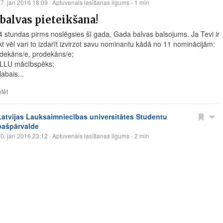
7. jan 2016 18:09
· Aptuvenais lasīšanas ilgums - 1 min
balvas pieteikšana!
i 4 stundas pirms noslēgsies šī gada, Gada balvas balsojums. Ja Tevi ir
kt vēl vari to izdarīt izvirzot savu nominantu kādā no 11 nominācijām:
dekāns/e, prodekāns/e;
 LLU mācībspēks;
abais...
tēt
Latvijas Lauksaimniecības universitātes Studentu
pašpārvalde
0. jan 2016 23:12
· Aptuvenais lasīšanas ilgums - 2 min