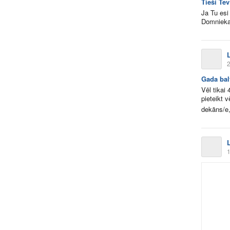
Tieši Te
Ja Tu esi
Domnieka
2
Gada bal
Vēl tikai
pieteikt 
dekāns/e,
1