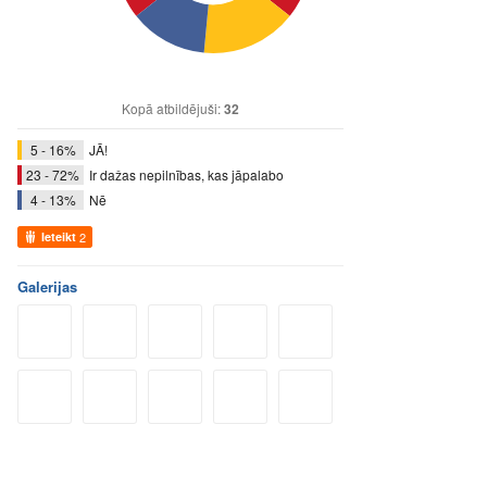
Kopā atbildējuši:
32
5 - 16%
JĀ!
23 - 72%
Ir dažas nepilnības, kas jāpalabo
4 - 13%
Nē
Ieteikt
2
Galerijas