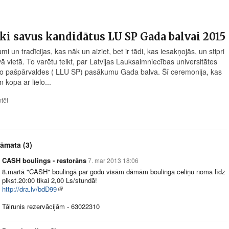
ki savus kandidātus LU SP Gada balvai 2015
mi un tradīcijas, kas nāk un aiziet, bet ir tādi, kas iesakņojās, un stipri
ā vietā. To varētu teikt, par Latvijas Lauksaimniecības universitātes
o pašpārvaldes ( LLU SP) pasākumu Gada balva. Šī ceremonija, kas
 kopā ar lielo...
tēt
rāmata
(3)
CASH boulings - restorāns
7. mar 2013 18:06
8.martā "CASH" boulingā par godu visām dāmām boulinga celiņu noma līdz
plkst.20:00 tikai 2,00 Ls/stundā!
http://dra.lv/bdD99
Tālrunis rezervācijām - 63022310