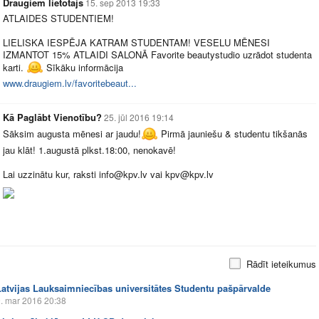
Draugiem lietotājs
15. sep 2013 19:33
ATLAIDES STUDENTIEM!
LIELISKA IESPĒJA KATRAM STUDENTAM! VESELU MĒNESI
IZMANTOT 15% ATLAIDI SALONĀ Favorite beautystudio uzrādot studenta
karti.
Sīkāku informācija
www.draugiem.lv/favoritebeaut...
Kā Paglābt Vienotību?
25. jūl 2016 19:14
Sāksim augusta mēnesi ar jaudu!
Pirmā jauniešu & studentu tikšanās
jau klāt! 1.augustā plkst.18:00, nenokavē!
Lai uzzinātu kur, raksti info@
kpv.lv
vai kpv@
kpv.lv
Rādīt ieteikumus
Latvijas Lauksaimniecības universitātes Studentu pašpārvalde
. mar 2016 20:38