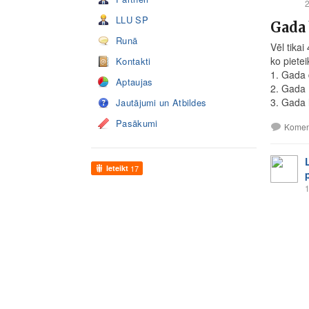
2
LLU SP
Gada 
Runā
Vēl tika
ko pietei
Kontakti
1. Gada 
Aptaujas
2. Gada
3. Gada l
Jautājumi un Atbildes
Pasākumi
Komen
Ieteikt
17
1