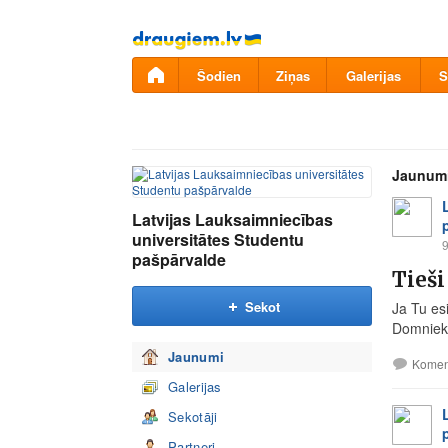
Pāriet
uz
saturu
Šodien
Ziņas
Galerijas
S
Jaunum
Latvijas Lauksaimniecības
universitātes Studentu
9
pašpārvalde
Tieši
Sekot
Ja Tu esi
Domniek
Jaunumi
Komen
Galerijas
Sekotāji
Partneri