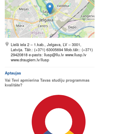
Lielā iela 2 – 1.kab., Jelgava, LV – 3001,
Latvija. Tālr.: (+371) 63005694 Mob.tālr.: (+371)
29420818 e-pasts: llusp@llu.lv www.llusp.lv
www.draugiem.lv/llusp
Aptaujas
Vai Tevi apmierina Tavas studiju programmas
kvalitāte?