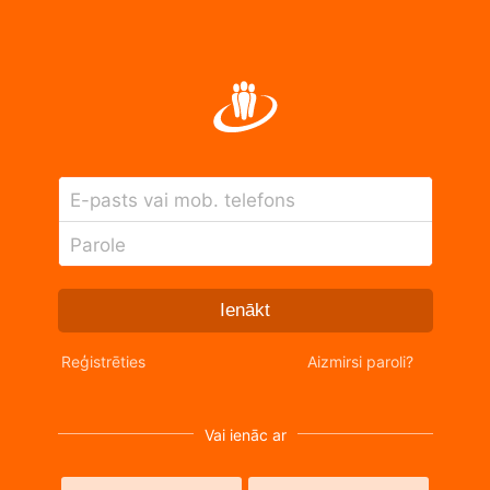
E-pasts vai mob. telefons
Parole
Ienākt
Reģistrēties
Aizmirsi paroli?
Vai ienāc ar