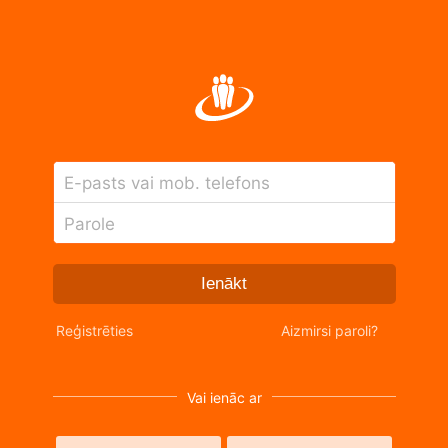
E-pasts vai mob. telefons
Parole
Ienākt
Reģistrēties
Aizmirsi paroli?
Vai ienāc ar