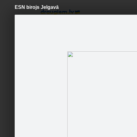
ESN birojs Jelgavā
Pāriet
uz
saturu
Šodien
Ziņas
Galerijas
S
Latvijas Lauksaimniecības
universitātes Studentu
pašpārvalde
Sekot
Jaunumi
Galerijas
Sekotāji
Partneri
LLU SP
Patīk