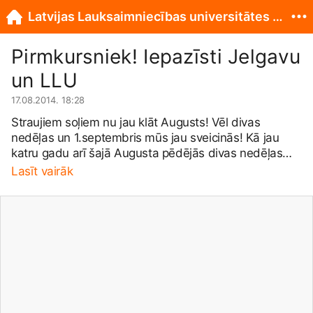
Latvijas Lauksaimniecības universitātes Studentu pašpārvalde
Pirmkursniek! Iepazīsti Jelgavu
un LLU
17.08.2014. 18:28
Straujiem soļiem nu jau klāt Augusts! Vēl divas
nedēļas un 1.septembris mūs jau sveicinās! Kā jau
katru gadu arī šajā Augusta pēdējās divas nedēļas
Latvijas Lauksaimniecības universitātes pirmkursnieki
Lasīt vairāk
dosies praksē, lai pirms jaunā mācību gada sakārtotu
savu studijas vide. Ir taču patīkami septembrī ieiet pilī,
savā fakultātē, dienesta viesnīcās un apzināties, ka
Tu esi bijis viens no tiem, kas palīdzējis sakārtot
savas universitātes telpas un apkārtni. Tā ir
vienreizēja iespēja jau laikus iepazīties ar saviem
topošajiem kursa biedriem, istabas biedriem un
vienkārši iegūt jaunus draugus. Lai veicinātu jauno
studentu saliedētību, mēs, Latvijas Lauksaimniecības