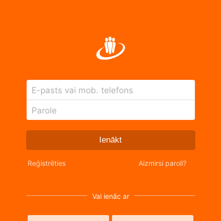
E-pasts vai mob. telefons
Parole
Ienākt
Reģistrēties
Aizmirsi paroli?
Vai ienāc ar