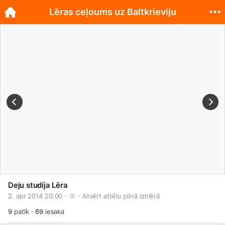
Lēras ceļoums uz Baltkrieviju
Deju studija Lēra
2. apr 2014 20:00 · 
 · 
Atvērt attēlu pilnā izmērā
9
patīk
·
69
iesaka