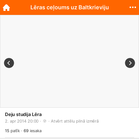
Lēras ceļoums uz Baltkrieviju
Deju studija Lēra
2. apr 2014 20:00 · 
 · 
Atvērt attēlu pilnā izmērā
15
patīk
·
69
iesaka