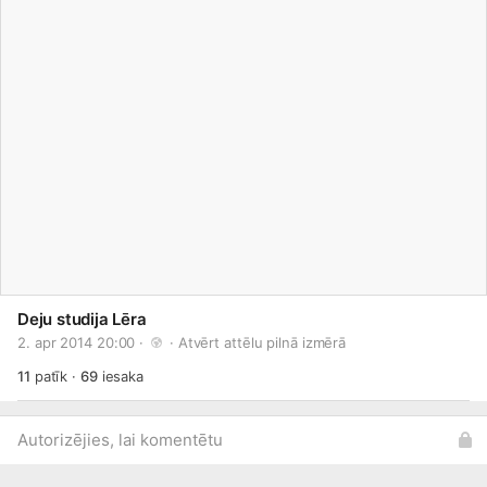
Deju studija Lēra
2. apr 2014 20:00 · 
 · 
Atvērt attēlu pilnā izmērā
11
patīk
·
69
iesaka
Autorizējies, lai komentētu