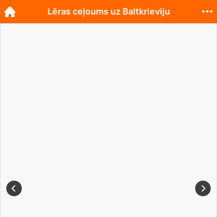
Lēras ceļoums uz Baltkrieviju