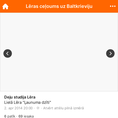
Lēras ceļoums uz Baltkrieviju
Deju studija Lēra
Lielā Lēra "Ļaunuma dzīti"
2. apr 2014 20:00 · 
 · 
Atvērt attēlu pilnā izmērā
6
patīk
·
69
iesaka