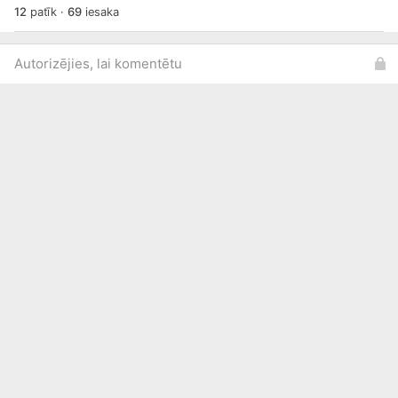
12
patīk
·
69
iesaka
Autorizējies, lai komentētu