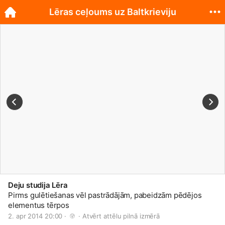
Lēras ceļoums uz Baltkrieviju
Deju studija Lēra
Pirms gulētiešanas vēl pastrādājām, pabeidzām pēdējos
elementus tērpos
2. apr 2014 20:00 · 
 · 
Atvērt attēlu pilnā izmērā