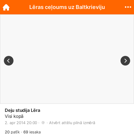
Lēras ceļoums uz Baltkrieviju
Deju studija Lēra
Visi kopā
2. apr 2014 20:00 · 
 · 
Atvērt attēlu pilnā izmērā
20
patīk
·
69
iesaka