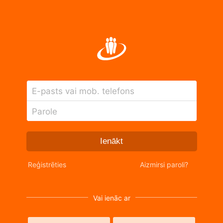
E-pasts vai mob. telefons
Parole
Ienākt
Reģistrēties
Aizmirsi paroli?
Vai ienāc ar