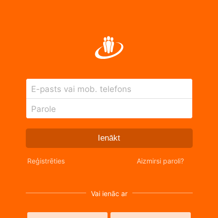
E-pasts vai mob. telefons
Parole
Ienākt
Reģistrēties
Aizmirsi paroli?
Vai ienāc ar