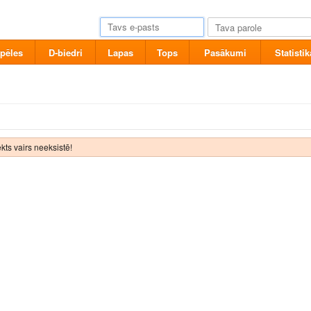
pēles
D-biedri
Lapas
Tops
Pasākumi
Statistik
kts vairs neeksistē!