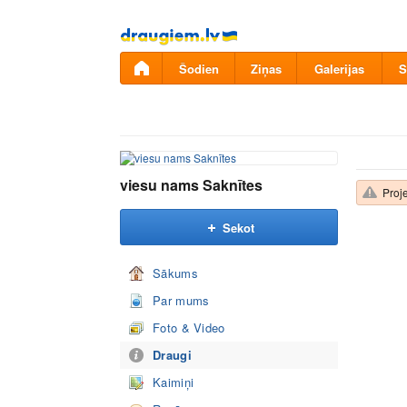
Pāriet
uz
saturu
Šodien
Ziņas
Galerijas
S
viesu nams Saknītes
Proje
Sekot
Sākums
Par mums
Foto & Video
Draugi
Kaimiņi