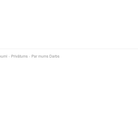
kumi
Privātums
Par mums
Darbs