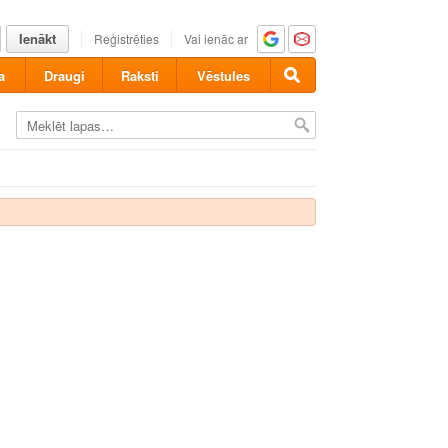
Ienākt
Reģistrēties
Vai ienāc ar
a
Draugi
Raksti
Vēstules