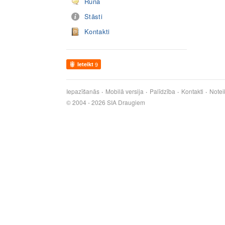
Runā
Stāsti
Kontakti
Ieteikt
9
Iepazīšanās
Mobilā versija
Palīdzība
Kontakti
Notei
© 2004 - 2026 SIA Draugiem