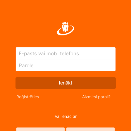
E-pasts vai mob. telefons
Parole
Ienākt
Reģistrēties
Aizmirsi paroli?
Vai ienāc ar