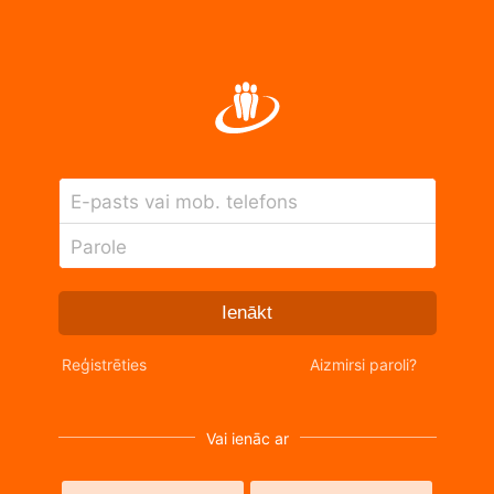
E-pasts vai mob. telefons
Parole
Ienākt
Reģistrēties
Aizmirsi paroli?
Vai ienāc ar